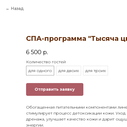
Назад
СПА-программа "Тысяча ц
6 500
р.
Количество гостей
для одного
для двоих
для троих
Отправить заявку
Обогащенная питательными компонентами лине
стимулирует процесс детоксикации кожи. Уход
дренажа, улучшает качество кожи и дарит ощу
энергии.