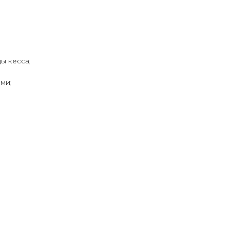
ы кесса;
ми;