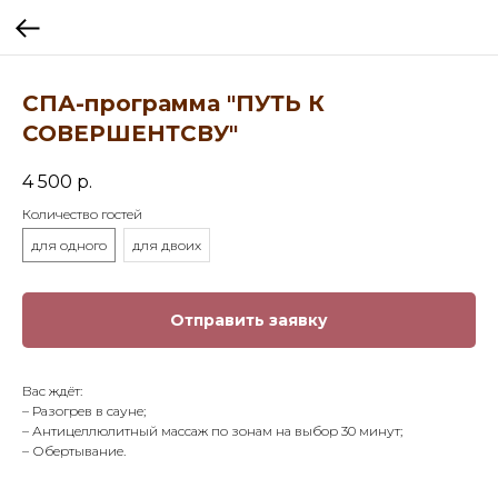
СПА-программа "ПУТЬ К
СОВЕРШЕНТСВУ"
4 500
р.
Количество гостей
для одного
для двоих
Отправить заявку
Вас ждёт:
– Разогрев в сауне;
– Антицеллюлитный массаж по зонам на выбор 30 минут;
– Обертывание.