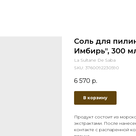
Соль для пилин
Имбирь", 300 м
La Sultane De Saba
SKU:
3760092230590
6 570
р.
В корзину
Продукт состоит из морско
экстрактами. После нанесе
контакте с распаренной ко