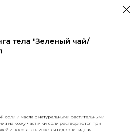
га тела "Зеленый чай/
л
й соли и масла с натуральными растительными
ния на кожу частички соли растворяются при
жей и восстанавливается гидролипидная