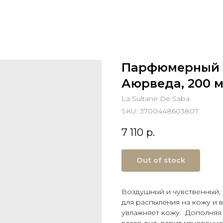
Парфюмерный л
Аюрведа, 200 
La Sultane De Saba
SKU:
3700448603807
7 110
р.
Out of stock
Воздушный и чувственный,
для распыления на кожу и 
увлажняет кожу. Дополняя