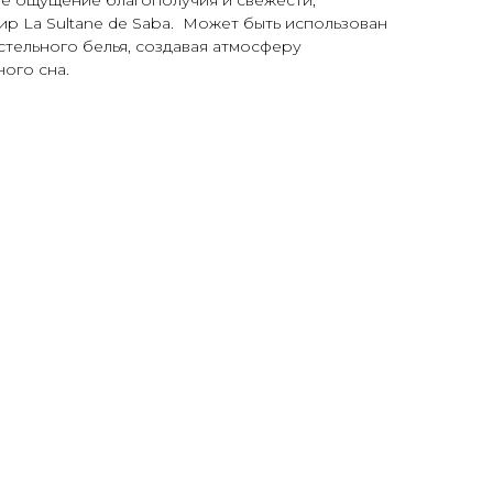
ое ощущение благополучия и свежести,
р La Sultane de Saba. Может быть использован
стельного белья, создавая атмосферу
ого сна.