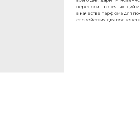
всего дня, дарит мгновенн
переносит в опьяняющий ми
в качестве парфюма для по
спокойствия для полноценн